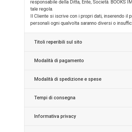
responsabile della Ditta, Ente, Società. BOOKS IM
GADGET-/-OROLOGI
TURISMO-ITALIA
VARIA
tale regola.
Il Cliente si iscrive con i propri dati, inserendo i
GIOCHI---GAMES
VENEZIA
personali ogni qualvolta saranno diversi o insuffici
GIOCHI-0-6-ANNI
VENEZIA---FRANCESE
Titoli reperibili sul sito
GIOCHI-7-12-ANNI
MAGNETI
Modalità di pagamento
MEMORY-GAME
Modalità di spedizione e spese
PENNE---MATITE
portachiavi
Tempi di consegna
PUZZLE
QUADERNI
Informativa privacy
RUBRICA---ADDRESS-BOOK