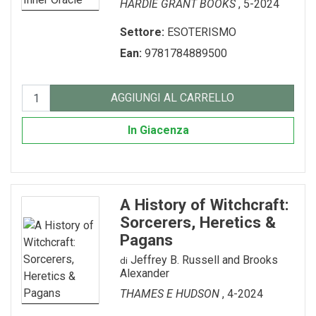
HARDIE GRANT BOOKS
, 5-2024
GADGET-/-OROLOGI
TURISMO-ITALIA
VARIA
Settore:
ESOTERISMO
GIOCHI---GAMES
VENEZIA
Ean:
9781784889500
GIOCHI-0-6-ANNI
VENEZIA---FRANCESE
AGGIUNGI AL CARRELLO
GIOCHI-7-12-ANNI
In Giacenza
MAGNETI
MEMORY-GAME
PENNE---MATITE
A History of Witchcraft:
portachiavi
Sorcerers, Heretics &
Pagans
PUZZLE
Jeffrey B. Russell and Brooks
di
Alexander
QUADERNI
THAMES E HUDSON
, 4-2024
RUBRICA---ADDRESS-BOOK