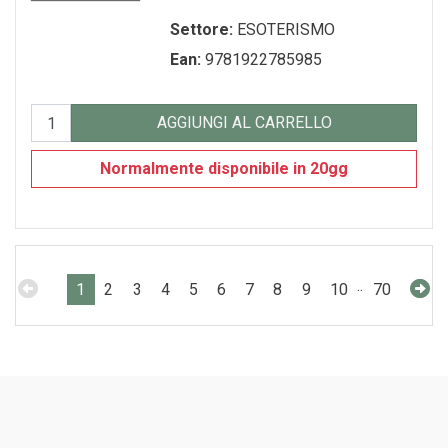
Settore:
ESOTERISMO
Ean:
9781922785985
AGGIUNGI AL CARRELLO
Normalmente disponibile in 20gg
..
1
2
3
4
5
6
7
8
9
10
70