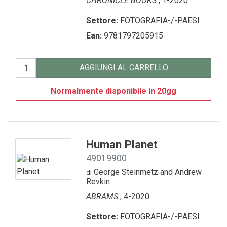
CHRONICLE BOOKS
, 1-2020
GADGET-/-OROLOGI
TURISMO-ITALIA
VARIA
Settore:
FOTOGRAFIA-/-PAESI
GIOCHI---GAMES
VENEZIA
Ean:
9781797205915
GIOCHI-0-6-ANNI
VENEZIA---FRANCESE
AGGIUNGI AL CARRELLO
GIOCHI-7-12-ANNI
Normalmente disponibile in 20gg
MAGNETI
MEMORY-GAME
PENNE---MATITE
Human Planet
49019900
portachiavi
George Steinmetz and Andrew
di
PUZZLE
Revkin
ABRAMS
, 4-2020
QUADERNI
Settore:
FOTOGRAFIA-/-PAESI
RUBRICA---ADDRESS-BOOK