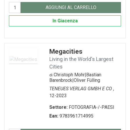
AGGIUNGI AL CARRELLO
In Giacenza
Megacities
Living in the World's Largest
Cities
Christoph Mohr|Bastian
di
Barenbrock|Oliver Fülling
TENEUES VERLAG GMBH E CO
,
12-2023
Settore:
FOTOGRAFIA-/-PAESI
Ean:
9783961714995