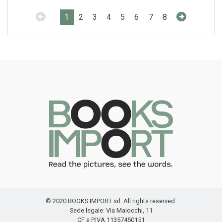
1
2
3
4
5
6
7
8
© 2020 BOOKS IMPORT srl. All rights reserved.
Sede legale: Via Maiocchi, 11
CF e P.IVA 11357450151