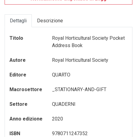
GADGET-/-OROLOGI
TURISMO-ITALIA
VARIA
GIOCHI---GAMES
VENEZIA
Dettagli
Descrizione
GIOCHI-0-6-ANNI
VENEZIA---FRANCESE
Titolo
Royal Horticultural Society Pocket
GIOCHI-7-12-ANNI
Address Book
MAGNETI
Autore
Royal Horticultural Society
MEMORY-GAME
Editore
QUARTO
PENNE---MATITE
Macrosettore
_STATIONARY-AND-GIFT
portachiavi
Settore
QUADERNI
PUZZLE
Anno edizione
2020
QUADERNI
RUBRICA---ADDRESS-BOOK
ISBN
9780711247352