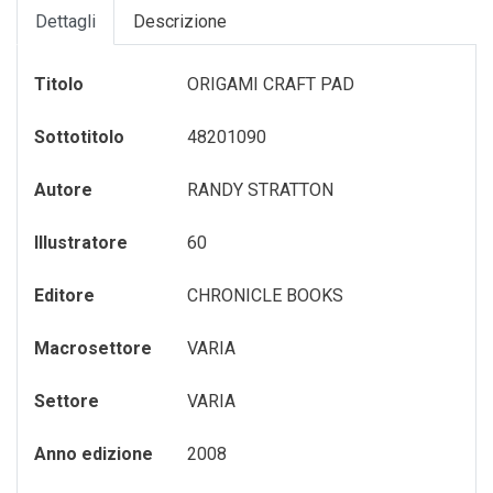
Dettagli
Descrizione
GADGET-/-OROLOGI
TURISMO-ITALIA
VARIA
GIOCHI---GAMES
VENEZIA
Titolo
ORIGAMI CRAFT PAD
GIOCHI-0-6-ANNI
VENEZIA---FRANCESE
Sottotitolo
48201090
GIOCHI-7-12-ANNI
Autore
RANDY STRATTON
MAGNETI
Illustratore
60
MEMORY-GAME
Editore
CHRONICLE BOOKS
PENNE---MATITE
portachiavi
Macrosettore
VARIA
PUZZLE
Settore
VARIA
QUADERNI
Anno edizione
2008
RUBRICA---ADDRESS-BOOK