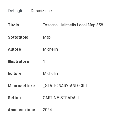
GADGET-/-OROLOGI
TURISMO-ITALIA
VARIA
Dettagli
Descrizione
GIOCHI---GAMES
VENEZIA
Titolo
Toscana - Michelin Local Map 358
GIOCHI-0-6-ANNI
VENEZIA---FRANCESE
Sottotitolo
Map
GIOCHI-7-12-ANNI
MAGNETI
Autore
Michelin
MEMORY-GAME
Illustratore
1
PENNE---MATITE
Editore
Michelin
portachiavi
Macrosettore
_STATIONARY-AND-GIFT
PUZZLE
Settore
CARTINE-STRADALI
QUADERNI
RUBRICA---ADDRESS-BOOK
Anno edizione
2024