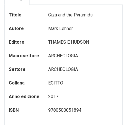
GADGET-/-OROLOGI
TURISMO-ITALIA
VARIA
Titolo
Giza and the Pyramids
GIOCHI---GAMES
VENEZIA
Autore
Mark Lehner
GIOCHI-0-6-ANNI
VENEZIA---FRANCESE
GIOCHI-7-12-ANNI
Editore
THAMES E HUDSON
MAGNETI
Macrosettore
ARCHEOLOGIA
MEMORY-GAME
Settore
ARCHEOLOGIA
PENNE---MATITE
Collana
EGITTO
portachiavi
Anno edizione
2017
PUZZLE
ISBN
9780500051894
QUADERNI
RUBRICA---ADDRESS-BOOK