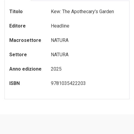
GADGET-/-OROLOGI
TURISMO-ITALIA
VARIA
Titolo
Kew: The Apothecary's Garden
GIOCHI---GAMES
VENEZIA
Editore
Headline
GIOCHI-0-6-ANNI
VENEZIA---FRANCESE
Macrosettore
NATURA
GIOCHI-7-12-ANNI
Settore
NATURA
MAGNETI
MEMORY-GAME
Anno edizione
2025
PENNE---MATITE
ISBN
9781035422203
portachiavi
PUZZLE
QUADERNI
RUBRICA---ADDRESS-BOOK