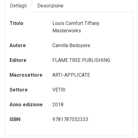
Dettagli
Descrizione
GADGET-/-OROLOGI
TURISMO-ITALIA
VARIA
GIOCHI---GAMES
VENEZIA
Titolo
Louis Comfort Tiffany
Masterworks
GIOCHI-0-6-ANNI
VENEZIA---FRANCESE
GIOCHI-7-12-ANNI
Autore
Camilla Bedoyere
MAGNETI
Editore
FLAME TREE PUBLISHING
MEMORY-GAME
Macrosettore
ARTI-APPLICATE
PENNE---MATITE
Settore
VETRI
portachiavi
Anno edizione
2018
PUZZLE
ISBN
9781787552333
QUADERNI
RUBRICA---ADDRESS-BOOK