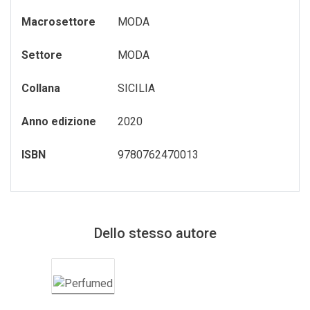
SEGNALIBRO
Macrosettore
MODA
spille
Settore
MODA
Toppe
Collana
SICILIA
Anno edizione
2020
ISBN
9780762470013
Dello stesso autore