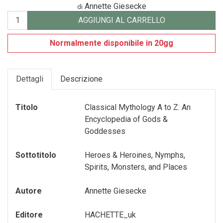
Annette Giesecke
di
GADGET-/-OROLOGI
TURISMO-ITALIA
VARIA
AGGIUNGI AL CARRELLO
GIOCHI---GAMES
VENEZIA
Normalmente disponibile in 20gg
GIOCHI-0-6-ANNI
VENEZIA---FRANCESE
GIOCHI-7-12-ANNI
Dettagli
Descrizione
MAGNETI
Titolo
Classical Mythology A to Z: An
MEMORY-GAME
Encyclopedia of Gods &
Goddesses
PENNE---MATITE
Sottotitolo
Heroes & Heroines, Nymphs,
portachiavi
Spirits, Monsters, and Places
PUZZLE
Autore
Annette Giesecke
QUADERNI
Editore
HACHETTE_uk
RUBRICA---ADDRESS-BOOK