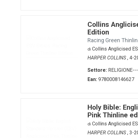
Collins Anglici
Edition
Racing Green Thinlin
Collins Anglicised E
di
HARPER COLLINS
, 4-
Settore:
RELIGIONE---
Ean:
9780008146627
Holy Bible: Eng
Pink Thinline ed
Collins Anglicised E
di
HARPER COLLINS
, 3-