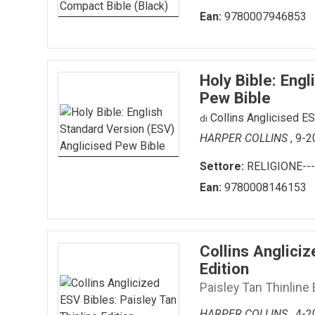
Ean:
9780007946853
SEGNALIBRO
spille
Toppe
Holy Bible: Eng
Pew Bible
Collins Anglicised E
di
HARPER COLLINS
, 9-
Settore:
RELIGIONE---
Ean:
9780008146153
Collins Angliciz
Edition
Paisley Tan Thinline 
HARPER COLLINS
, 4-