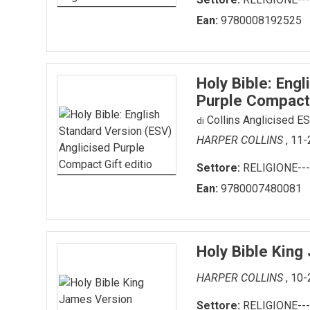
GADGET-/-OROLOGI
TURISMO-ITALIA
VARIA
Ean:
9780008192525
GIOCHI---GAMES
VENEZIA
GIOCHI-0-6-ANNI
VENEZIA---FRANCESE
Holy Bible: Eng
Purple Compact 
GIOCHI-7-12-ANNI
Collins Anglicised E
di
MAGNETI
HARPER COLLINS
, 11
MEMORY-GAME
Settore:
RELIGIONE---
PENNE---MATITE
Ean:
9780007480081
portachiavi
PUZZLE
Holy Bible King
QUADERNI
HARPER COLLINS
, 10
RUBRICA---ADDRESS-BOOK
Settore:
RELIGIONE---