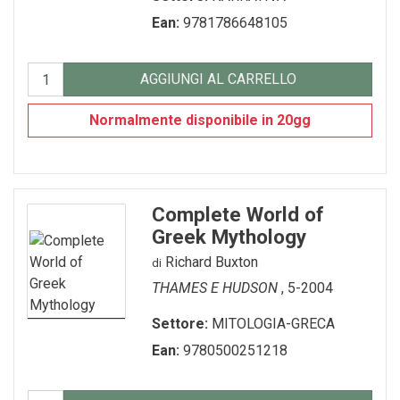
GADGET-/-OROLOGI
TURISMO-ITALIA
VARIA
Ean:
9781786648105
GIOCHI---GAMES
VENEZIA
AGGIUNGI AL CARRELLO
GIOCHI-0-6-ANNI
VENEZIA---FRANCESE
Normalmente disponibile in 20gg
GIOCHI-7-12-ANNI
MAGNETI
MEMORY-GAME
Complete World of
Greek Mythology
PENNE---MATITE
Richard Buxton
di
portachiavi
THAMES E HUDSON
, 5-2004
PUZZLE
Settore:
MITOLOGIA-GRECA
Ean:
9780500251218
QUADERNI
RUBRICA---ADDRESS-BOOK