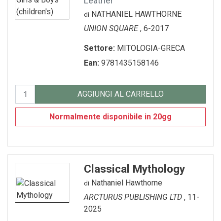
Leather
GADGET-/-OROLOGI
TURISMO-ITALIA
VARIA
NATHANIEL HAWTHORNE
di
UNION SQUARE
, 6-2017
GIOCHI---GAMES
VENEZIA
Settore:
MITOLOGIA-GRECA
GIOCHI-0-6-ANNI
VENEZIA---FRANCESE
Ean:
9781435158146
GIOCHI-7-12-ANNI
MAGNETI
AGGIUNGI AL CARRELLO
MEMORY-GAME
Normalmente disponibile in 20gg
PENNE---MATITE
portachiavi
Classical Mythology
PUZZLE
Nathaniel Hawthorne
di
QUADERNI
ARCTURUS PUBLISHING LTD
, 11-
2025
RUBRICA---ADDRESS-BOOK